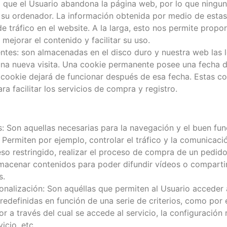
 que el Usuario abandona la página web, por lo que ningun
 su ordenador. La información obtenida por medio de estas
de tráfico en el website. A la larga, esto nos permite propo
mejorar el contenido y facilitar su uso.
ntes: son almacenadas en el disco duro y nuestra web las 
una nueva visita. Una cookie permanente posee una fecha d
cookie dejará de funcionar después de esa fecha. Estas coo
ra facilitar los servicios de compra y registro.
: Son aquellas necesarias para la navegación y el buen fu
 Permiten por ejemplo, controlar el tráfico y la comunicac
so restringido, realizar el proceso de compra de un pedido,
macenar contenidos para poder difundir vídeos o comparti
s.
nalización: Son aquéllas que permiten al Usuario acceder 
predefinidas en función de una serie de criterios, como por 
r a través del cual se accede al servicio, la configuració
icio, etc.