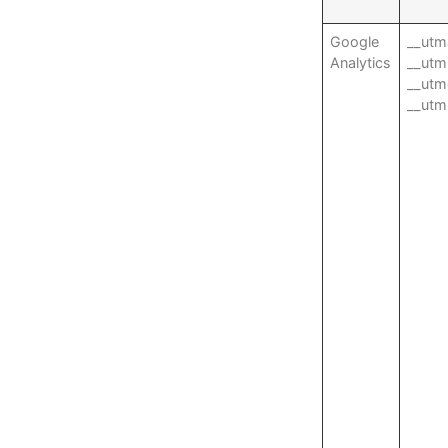
Google
__utm
Analytics
__ut
__utm
__utm