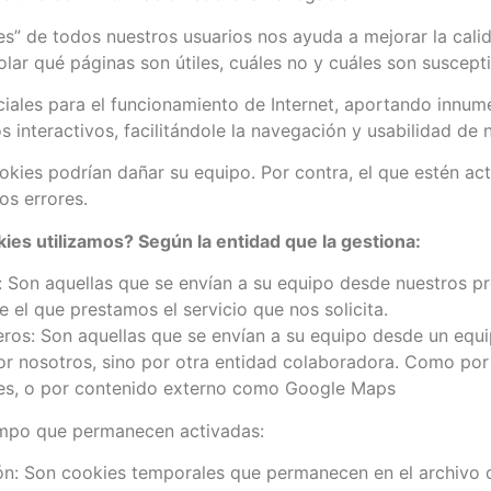
es” de todos nuestros usuarios nos ayuda a mejorar la cali
lar qué páginas son útiles, cuáles no y cuáles son suscept
iales para el funcionamiento de Internet, aportando innume
s interactivos, facilitándole la navegación y usabilidad de 
okies podrían dañar su equipo. Por contra, el que estén ac
los errores.
ies utilizamos? Según la entidad que la gestiona:
: Son aquellas que se envían a su equipo desde nuestros p
 el que prestamos el servicio que nos solicita.
eros: Son aquellas que se envían a su equipo desde un equ
or nosotros, sino por otra entidad colaboradora. Como por
les, o por contenido externo como Google Maps
empo que permanecen activadas:
ón: Son cookies temporales que permanecen en el archivo 