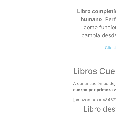
Libro completí
humano
. Per
como funcio
cambia desde 
Clien
Libros Cu
A continuación os de
cuerpo por primera v
[amazon box= «84677
Libro des