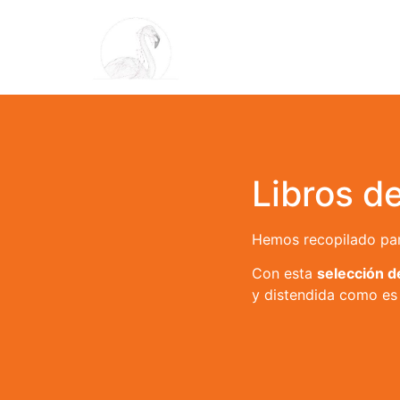
Libros d
Hemos recopilado par
Con esta
selección de
y distendida como es