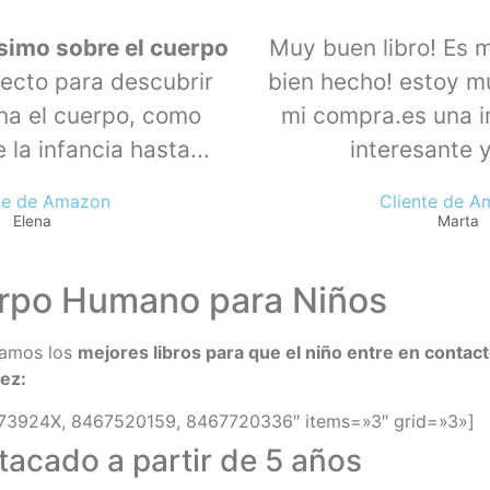
simo sobre el cuerpo
Muy buen libro! Es 
fecto para descubrir
bien hecho! estoy m
na el cuerpo, como
mi compra.es una i
la infancia hasta...
interesante y
te de Amazon
Cliente de 
Elena
Marta
erpo Humano para Niños
jamos los
mejores libros para que el niño entre en contac
ez:
3924X, 8467520159, 8467720336″ items=»3″ grid=»3»]
tacado a partir de 5 años