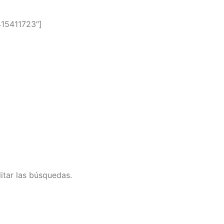
15411723″]
litar las búsquedas.