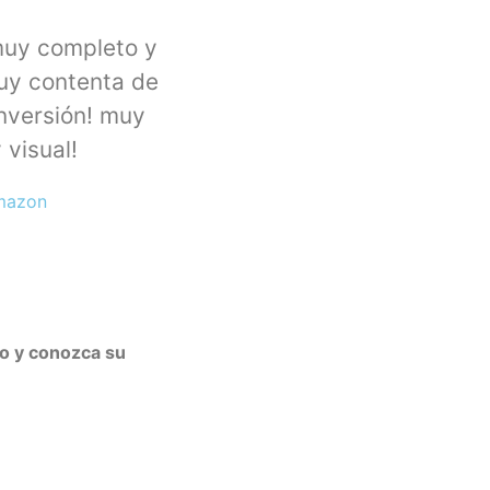
muy completo y
uy contenta de
nversión! muy
 visual!
Amazon
to y conozca su